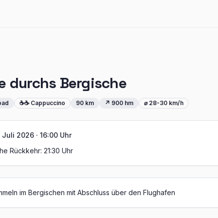
te durchs Bergische
oad
☕☕ Cappuccino
90
km
↗
900
hm
⌀
28-30 km/h
 Juli 2026 · 16:00 Uhr
che Rückkehr:
21:30
Uhr
meln im Bergischen mit Abschluss über den Flughafen