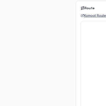
Route
Komoot
Route