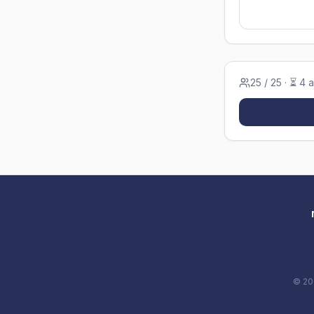
25
/ 25
· ⏳ 4 a
©
20