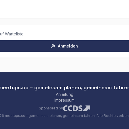
uf Warteliste
Anmelden
meetups.cc – gemeinsam planen, gemeinsam fahre
Anleitung
Impressum
Sponsored by
26
meetups.cc – gemeinsam planen, gemeinsam fahren
. Alle Rechte vorbeh